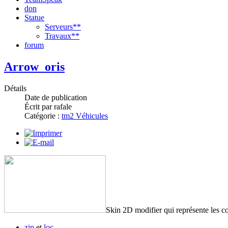
don
Statue
Serveurs**
Travaux**
forum
Arrow_oris
Détails
Date de publication
Écrit par rafale
Catégorie :
tm2 Véhicules
Skin 2D modifier qui représente les co
zip
et
loc