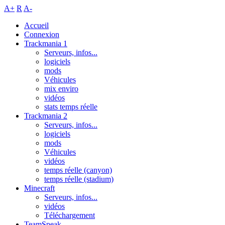
A+
R
A-
Accueil
Connexion
Trackmania 1
Serveurs, infos...
logiciels
mods
Véhicules
mix enviro
vidéos
stats temps réelle
Trackmania 2
Serveurs, infos...
logiciels
mods
Véhicules
vidéos
temps réelle (canyon)
temps réelle (stadium)
Minecraft
Serveurs, infos...
vidéos
Téléchargement
TeamSpeak