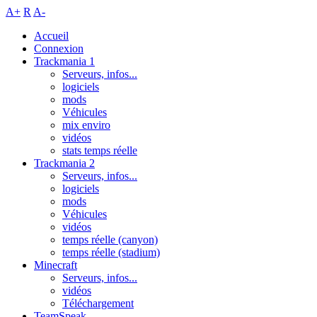
A+
R
A-
Accueil
Connexion
Trackmania 1
Serveurs, infos...
logiciels
mods
Véhicules
mix enviro
vidéos
stats temps réelle
Trackmania 2
Serveurs, infos...
logiciels
mods
Véhicules
vidéos
temps réelle (canyon)
temps réelle (stadium)
Minecraft
Serveurs, infos...
vidéos
Téléchargement
TeamSpeak